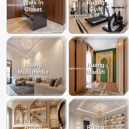
Walk In
Ruang
Closet
Gym
Ruang
Ruang
Multimedia
Ibadah
Ruang
Ruang