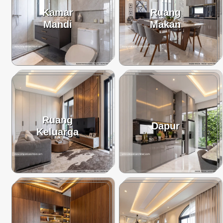
Kamar
Ruang
Mandi
Makan
Ruang
Dapur
Keluarga