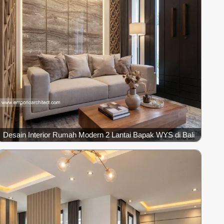
Desain Interior Rumah Modern 2 Lantai Bapak WYS di Bali