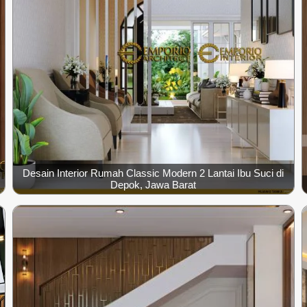
Desain Interior Rumah Classic Modern 2 Lantai Ibu Suci di
Depok, Jawa Barat