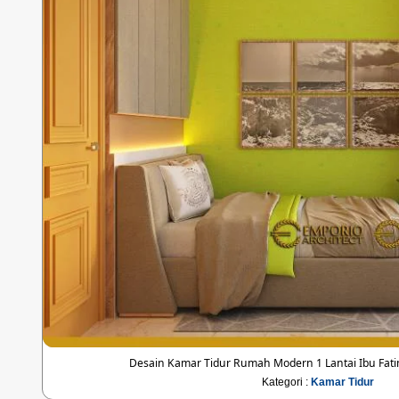
Desain Kamar Tidur Rumah Modern 1 Lantai Ibu Fatima
Kategori :
Kamar Tidur