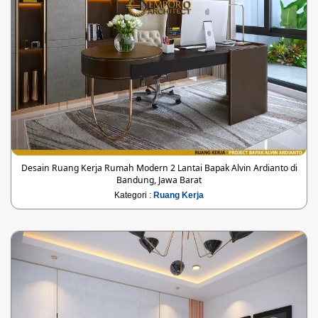
Desain Ruang Kerja Rumah Modern 2 Lantai Bapak Alvin Ardianto di
Bandung, Jawa Barat
Kategori :
Ruang Kerja