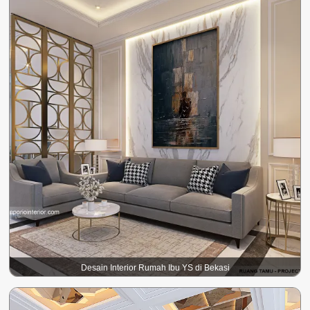
Desain Interior Rumah Ibu YS di Bekasi