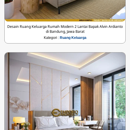
Desain Ruang Keluarga Rumah Modern 2 Lantai Bapak Alvin Ardianto
di Bandung, Jawa Barat
Kategori :
Ruang Keluarga