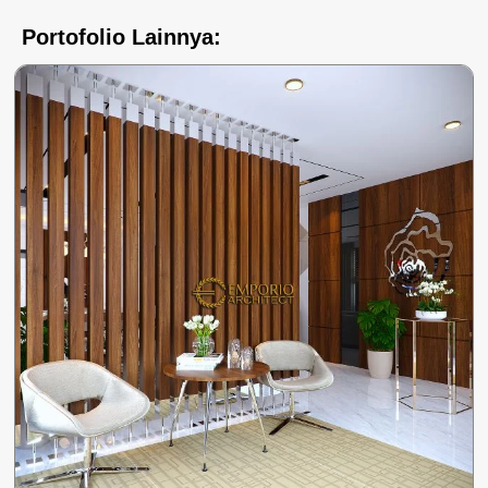
Portofolio Lainnya: