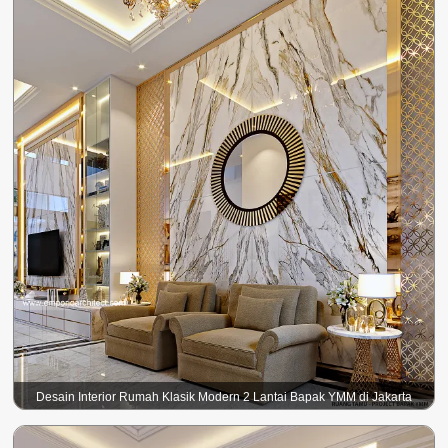
Desain Interior Rumah Klasik Modern 2 Lantai Bapak YMM di Jakarta