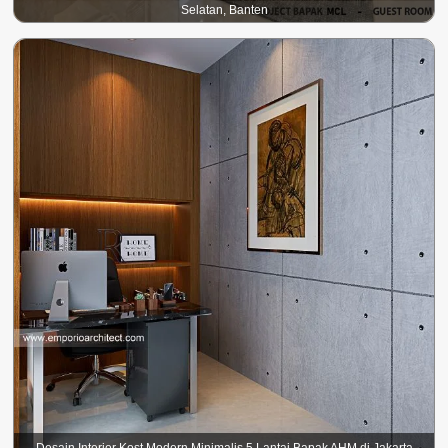
Selatan, Banten
Desain Interior Kost Modern Minimalis 5 Lantai Bapak AHM di Jakarta