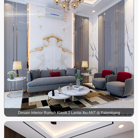
Desain Interior Rumah Klasik 2 Lantai Ibu ANT di Palembang