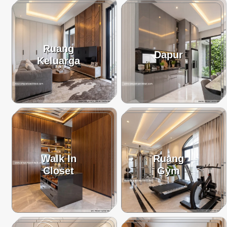
Ruang
Dapur
Keluarga
Walk In
Ruang
Closet
Gym