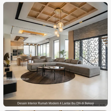
Desain Interior Rumah Modern 4 Lantai Ibu DN di Bekasi