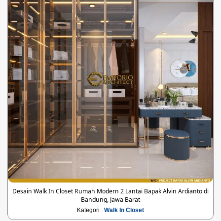
Desain Walk In Closet Rumah Modern 2 Lantai Bapak Alvin Ardianto di
Bandung, Jawa Barat
Kategori :
Walk In Closet