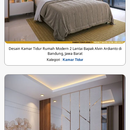
Desain Kamar Tidur Rumah Modern 2 Lantai Bapak Alvin Ardianto di
Bandung, Jawa Barat
Kategori :
Kamar Tidur