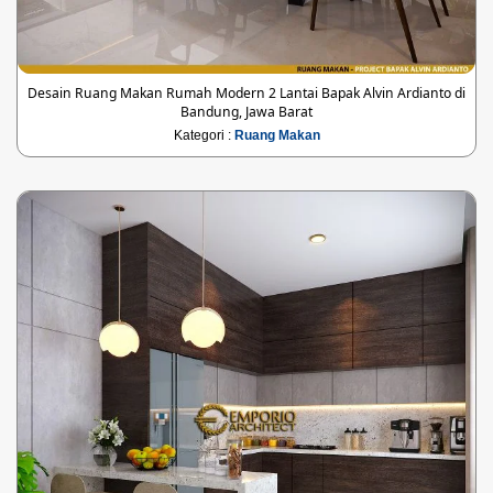
Desain Ruang Makan Rumah Modern 2 Lantai Bapak Alvin Ardianto di
Bandung, Jawa Barat
Kategori :
Ruang Makan