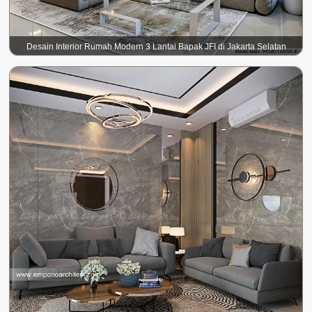
Desain Interior Rumah Modern 3 Lantai Bapak JFI di Jakarta Selatan