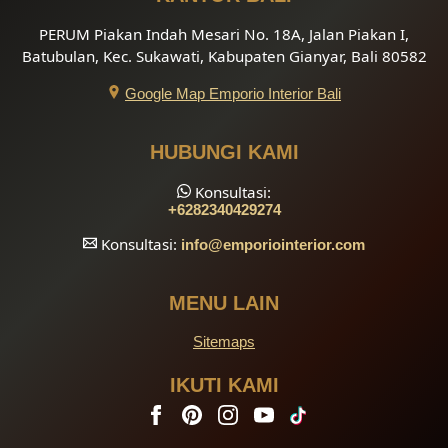
PERUM Piakan Indah Mesari No. 18A, Jalan Piakan I,
Batubulan, Kec. Sukawati, Kabupaten Gianyar, Bali 80582
Google Map Emporio Interior Bali
HUBUNGI KAMI
Konsultasi:
+6282340429274
Konsultasi:
info
@emporiointerior.com
MENU LAIN
Sitemaps
IKUTI KAMI