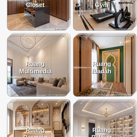
Closet
Gym
Ruang
Ruang
Multimedia
Ibadah
Ruang
Ruang