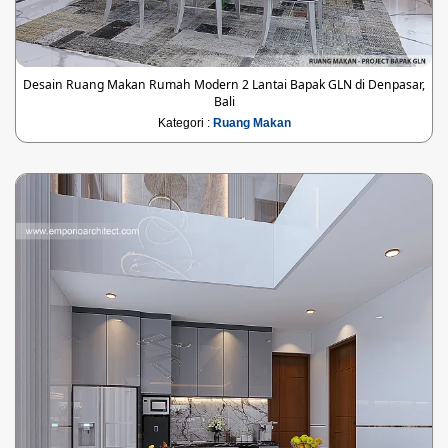
Desain Ruang Makan Rumah Modern 2 Lantai Bapak GLN di Denpasar,
Bali
Kategori :
Ruang Makan