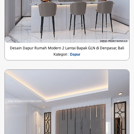
Desain Dapur Rumah Modern 2 Lantai Bapak GLN di Denpasar, Bali
Kategori :
Dapur