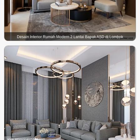
Desain Interior Rumah Modern 2 Lantai Bapak ASD di Lombok