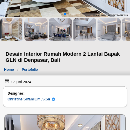
Desain Interior Rumah Modern 2 Lantai Bapak
GLN di Denpasar, Bali
Home
Portofolio
17 Juni 2024
Designer:
Christine Silfani Lim, S.Sn