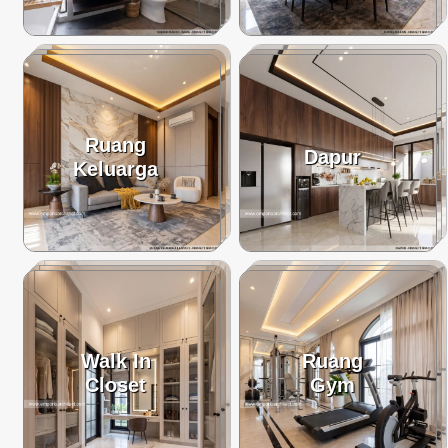
Ruang
Dapur
Keluarga
Walk In
Ruang
Closet
Gym