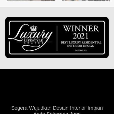
Segera Wujudkan Desain Interior Impian