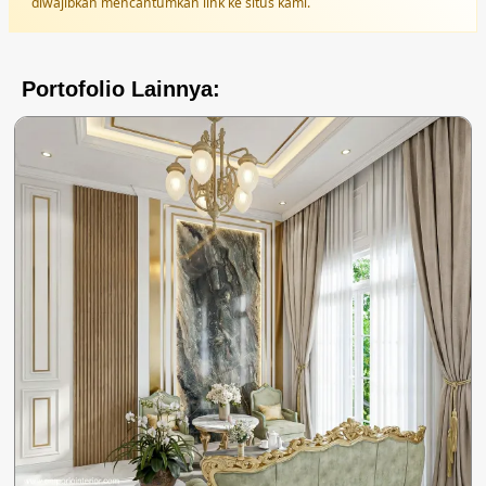
diwajibkan mencantumkan link ke situs kami.
Portofolio Lainnya: