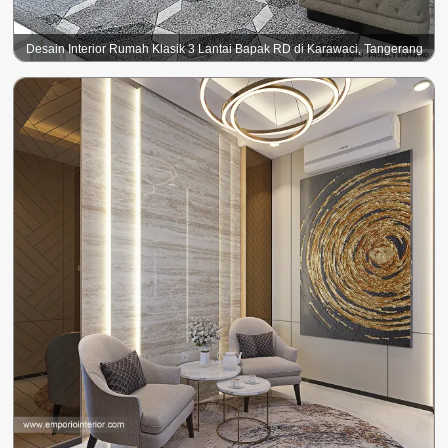
Desain Interior Rumah Klasik 3 Lantai Bapak RD di Karawaci, Tangerang