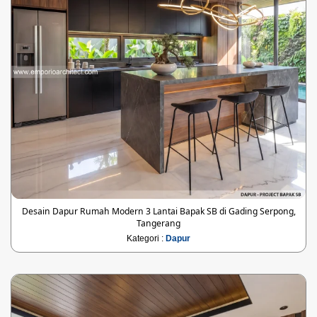
Desain Dapur Rumah Modern 3 Lantai Bapak SB di Gading Serpong,
Tangerang
Kategori :
Dapur