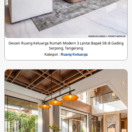
Desain Ruang Keluarga Rumah Modern 3 Lantai Bapak SB di Gading
Serpong, Tangerang
Kategori :
Ruang Keluarga