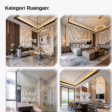
Kategori Ruangan:
Ruang
Kamar
Tamu
Tidur
Kamar
Ruang
Mandi
Makan