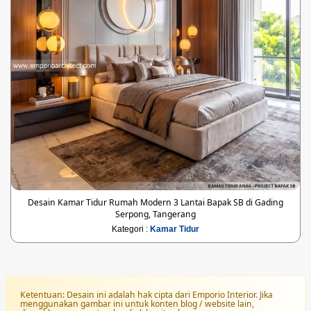
Desain Kamar Tidur Rumah Modern 3 Lantai Bapak SB di Gading
Serpong, Tangerang
Kategori :
Kamar Tidur
Ketentuan: Desain ini adalah hak cipta dari Emporio Interior. Jika
menggunakan gambar ini untuk konten blog / website lain,