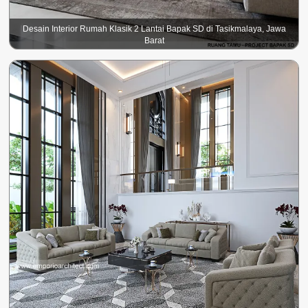
Desain Interior Rumah Klasik 2 Lantai Bapak SD di Tasikmalaya, Jawa
Barat