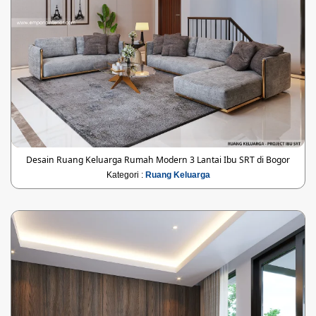
Desain Ruang Keluarga Rumah Modern 3 Lantai Ibu SRT di Bogor
Kategori :
Ruang Keluarga