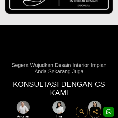
Segera Wujudkan Desain Interior Impian
Anda Sekarang Juga
KONSULTASI DENGAN CS
KAMI
Andrian
Tiwi
Devi