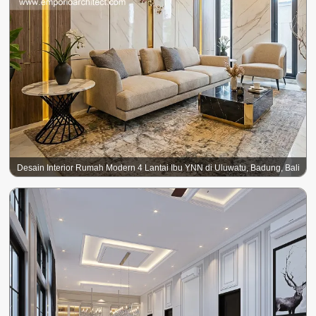
Desain Interior Rumah Modern 4 Lantai Ibu YNN di Uluwatu, Badung, Bali