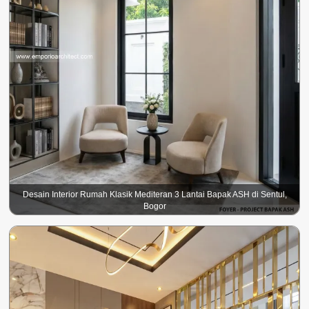
Desain Interior Rumah Klasik Mediteran 3 Lantai Bapak ASH di Sentul,
Bogor