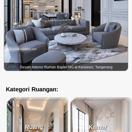
Desain Interior Rumah Bapak MG di Karawaci, Tangerang
Kategori Ruangan:
Ruang
Kamar