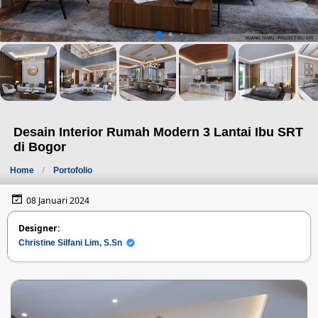
Desain Interior Rumah Modern 3 Lantai Ibu SRT
di Bogor
Home
Portofolio
08 Januari 2024
Designer:
Christine Silfani Lim, S.Sn