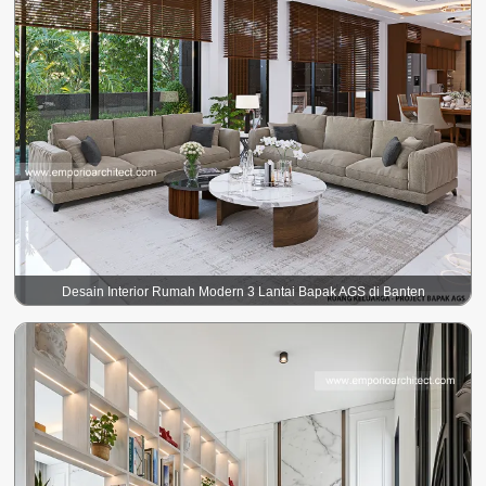
Desain Interior Rumah Modern 3 Lantai Bapak AGS di Banten