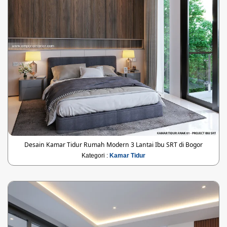
Desain Kamar Tidur Rumah Modern 3 Lantai Ibu SRT di Bogor
Kategori :
Kamar Tidur