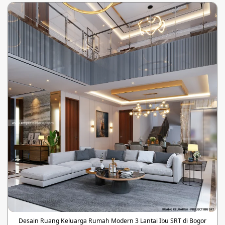
Desain Ruang Keluarga Rumah Modern 3 Lantai Ibu SRT di Bogor