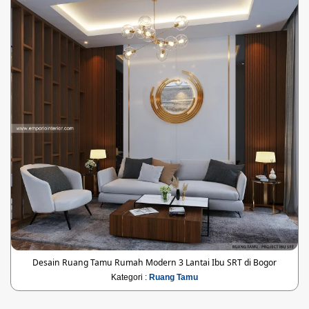
Desain Ruang Tamu Rumah Modern 3 Lantai Ibu SRT di Bogor
Kategori :
Ruang Tamu