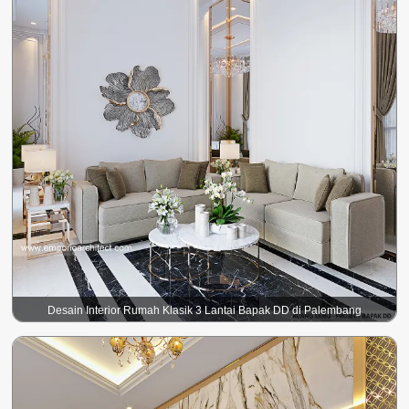
Desain Interior Rumah Klasik 3 Lantai Bapak DD di Palembang