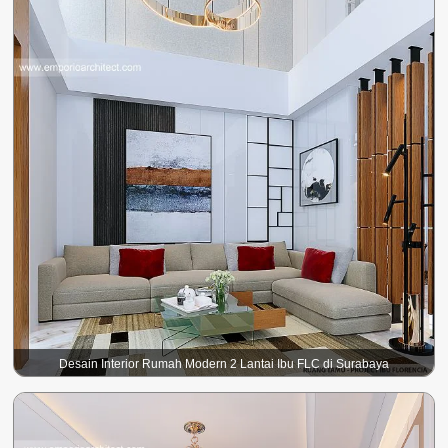
Desain Interior Rumah Modern 2 Lantai Ibu FLC di Surabaya