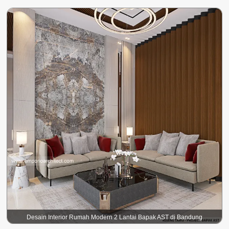
Desain Interior Rumah Modern 2 Lantai Bapak AST di Bandung