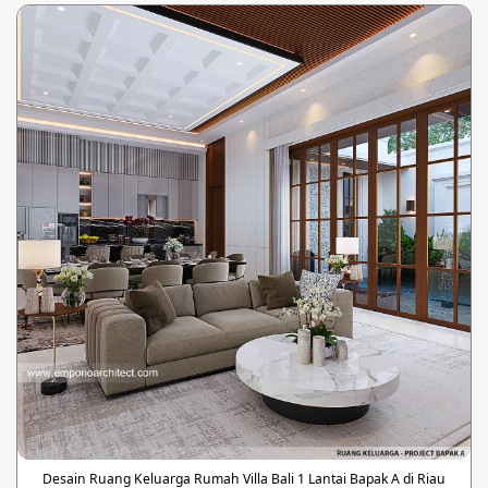
Desain Ruang Keluarga Rumah Villa Bali 1 Lantai Bapak A di Riau