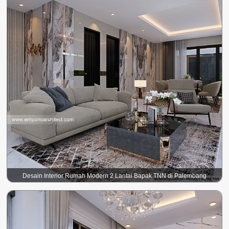
Desain Interior Rumah Modern 2 Lantai Bapak TNN di Palembang