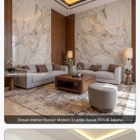
Desain Interior Rumah Modern 3 Lantai Bapak FRS di Jakarta