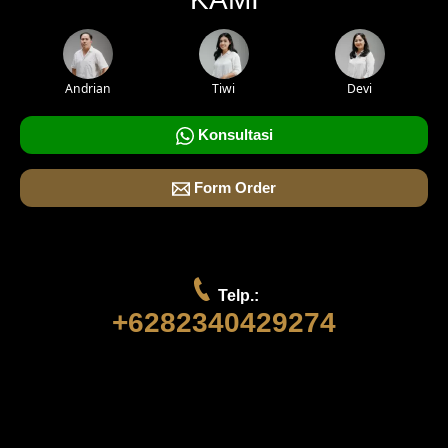
Andrian
Tiwi
Devi
Konsultasi
Form Order
Telp.:
+6282340429274