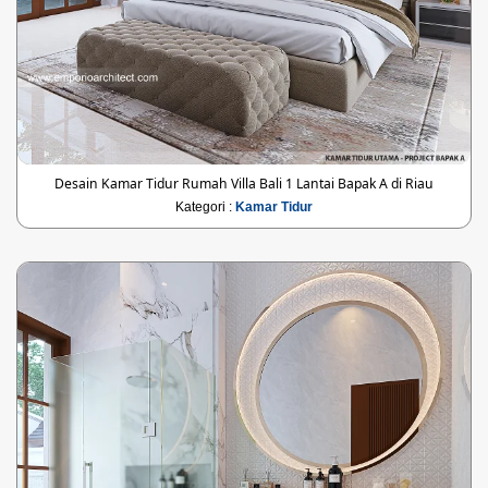
Desain Kamar Tidur Rumah Villa Bali 1 Lantai Bapak A di Riau
Kategori :
Kamar Tidur