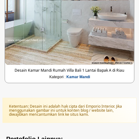
Desain Kamar Mandi Rumah Villa Bali 1 Lantai Bapak A di Riau
Kategori :
Kamar Mandi
Ketentuan: Desain ini adalah hak cipta dari Emporio Interior. Jika
menggunakan gambar ini untuk konten blog / website lain,
diwajibkan mencantumkan link ke situs kami.