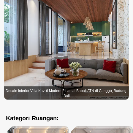
Desain Interior Villa Kav. 6 Modern 2 Lantai Bapak ATN di Canggu, Badung,
Bali
Kategori Ruangan: