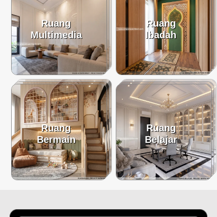
Ruang
Ruang
Multimedia
Ibadah
Ruang
Ruang
Bermain
Belajar