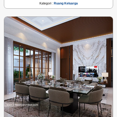
Kategori :
Ruang Keluarga