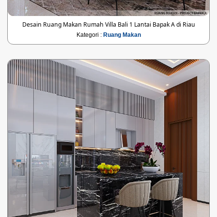
Desain Ruang Makan Rumah Villa Bali 1 Lantai Bapak A di Riau
Kategori :
Ruang Makan