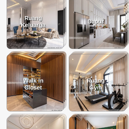
Ruang
Dapur
Keluarga
Walk In
Ruang
Closet
Gym