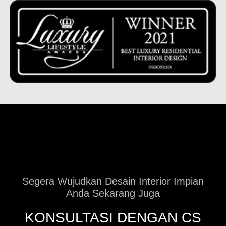
Segera Wujudkan Desain Interior Impian
Anda Sekarang Juga
KONSULTASI DENGAN CS