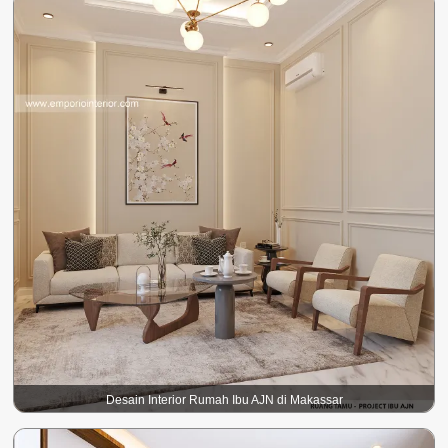
Desain Interior Rumah Ibu AJN di Makassar