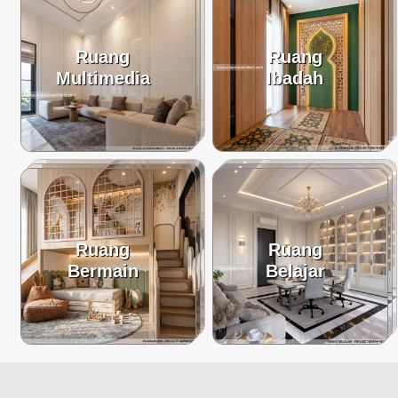
Ruang
Ruang
Multimedia
Ibadah
Ruang
Ruang
Bermain
Belajar