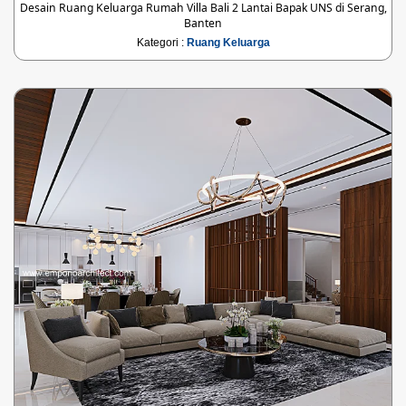
Desain Ruang Keluarga Rumah Villa Bali 2 Lantai Bapak UNS di Serang,
Banten
Kategori :
Ruang Keluarga