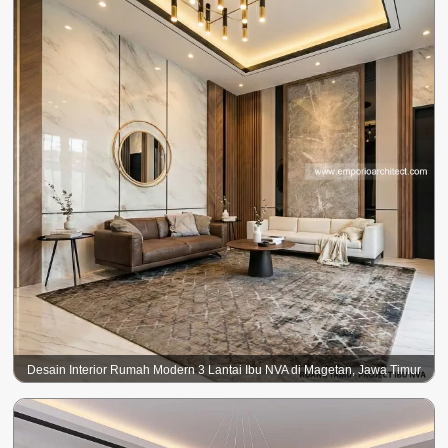
Desain Interior Rumah Modern 3 Lantai Ibu NVA di Magetan, Jawa Timur