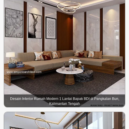
Desain Interior Rumah Modern 1 Lantai Bapak BDI di Pangkalan Bun,
Kalimantan Tengah