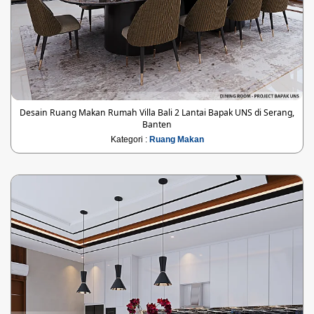
Desain Ruang Makan Rumah Villa Bali 2 Lantai Bapak UNS di Serang,
Banten
Kategori :
Ruang Makan