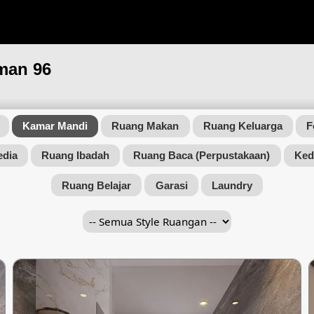
aman 96
Kamar Mandi
Ruang Makan
Ruang Keluarga
F
edia
Ruang Ibadah
Ruang Baca (Perpustakaan)
Ked
Ruang Belajar
Garasi
Laundry