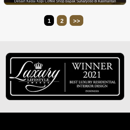
Desain Kedai Kopi Coffee Shop Bapak Suharyoso di Kalimantan
1
2
>>