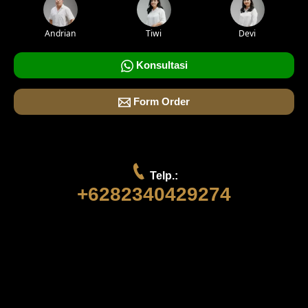
Andrian
Tiwi
Devi
Konsultasi
Form Order
Telp.:
+6282340429274