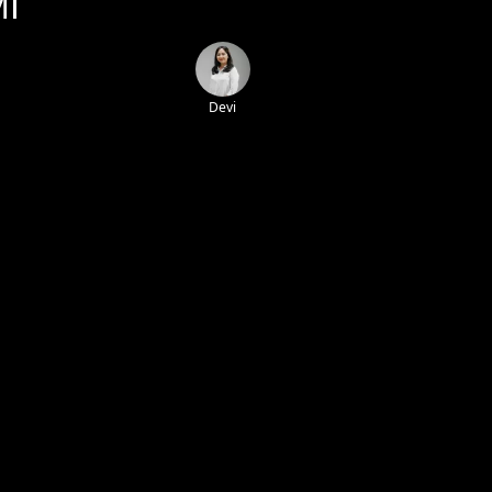
I
Devi