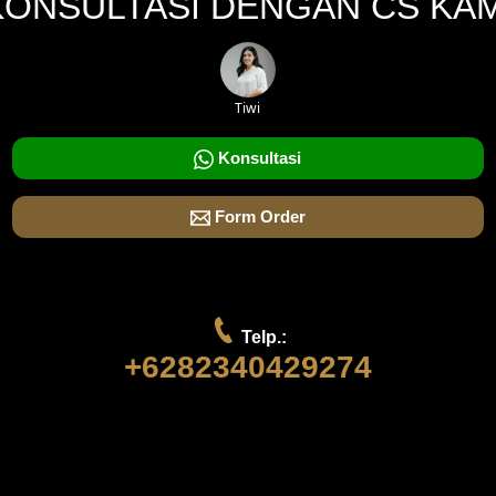
KONSULTASI DENGAN CS KAM
Tiwi
Konsultasi
Form Order
Telp.:
+6282340429274