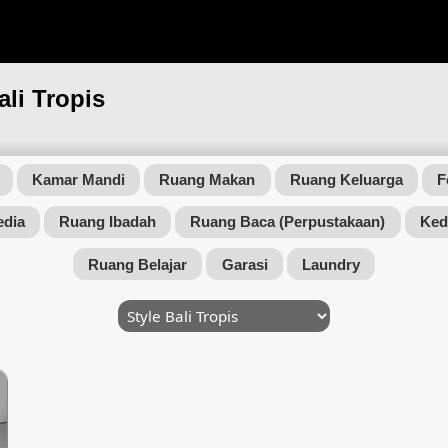
ali Tropis
Kamar Mandi
Ruang Makan
Ruang Keluarga
F
edia
Ruang Ibadah
Ruang Baca (Perpustakaan)
Ked
Ruang Belajar
Garasi
Laundry