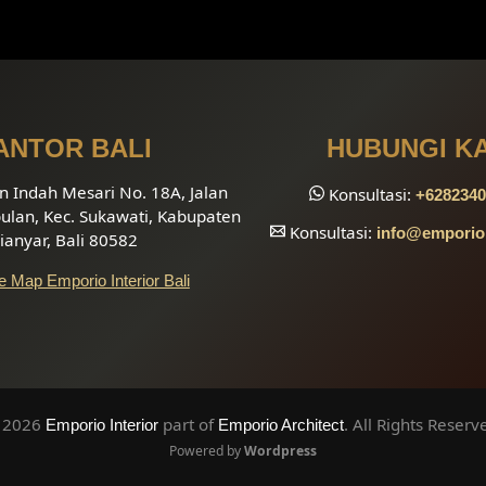
ANTOR BALI
HUBUNGI K
 Indah Mesari No. 18A, Jalan
Konsultasi:
+6282340
bulan, Kec. Sukawati, Kabupaten
Konsultasi:
info
@emporioi
ianyar, Bali 80582
 Map Emporio Interior Bali
 2026
part of
. All Rights Reserv
Emporio Interior
Emporio Architect
Powered by
Wordpress