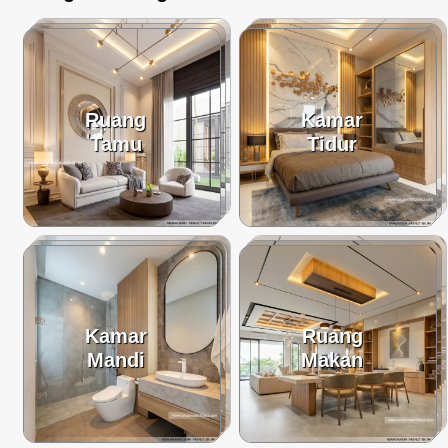
Ruang
Kamar
Tamu
Tidur
Kamar
Ruang
Mandi
Makan