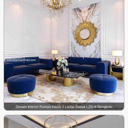
Desain Interior Rumah Klasik 2 Lantai Bapak LZN di Bengkulu