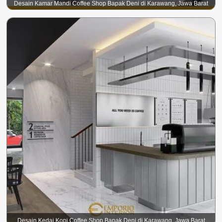
Desain Kamar Mandi Coffee Shop Bapak Deni di Karawang, Jawa Barat
Desain Kedai Kopi Coffee Shop Bapak Deni di Karawang, Jawa Barat