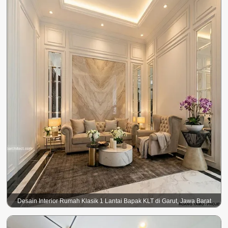
Desain Interior Rumah Klasik 1 Lantai Bapak KLT di Garut, Jawa Barat