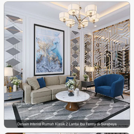
Desain Interior Rumah Klasik 2 Lantai Ibu Fenny di Surabaya