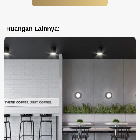
Ruangan Lainnya: