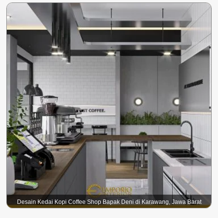
Desain Kedai Kopi Coffee Shop Bapak Deni di Karawang, Jawa Barat