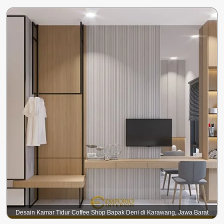
Desain Kamar Tidur Coffee Shop Bapak Deni di Karawang, Jawa Barat