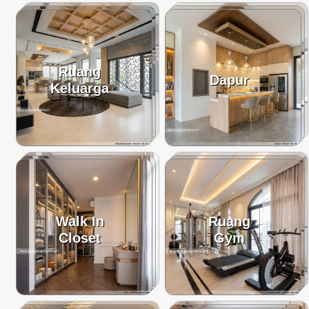
Ruang
Dapur
Keluarga
Walk In
Ruang
Closet
Gym