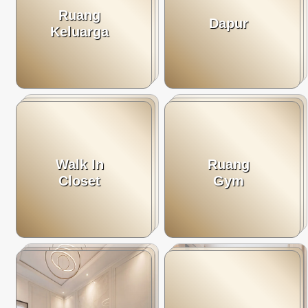
Ruang
Dapur
Keluarga
Walk In
Ruang
Closet
Gym