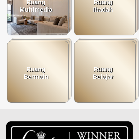
Ruang
Ruang
Multimedia
Ibadah
Ruang
Ruang
Bermain
Belajar