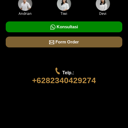
Andrian
Tiwi
Devi
Konsultasi
Form Order
Telp.:
+6282340429274