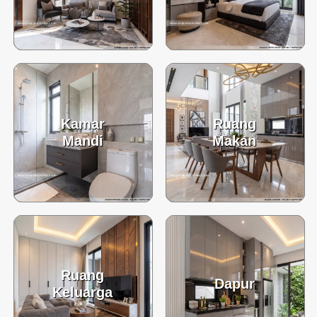
Kamar
Ruang
Mandi
Makan
Ruang
Dapur
Keluarga