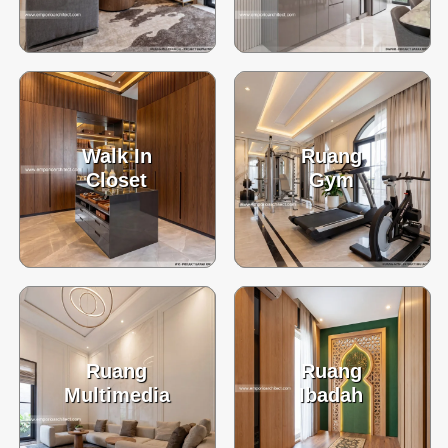
Walk In
Ruang
Closet
Gym
Ruang
Ruang
Multimedia
Ibadah